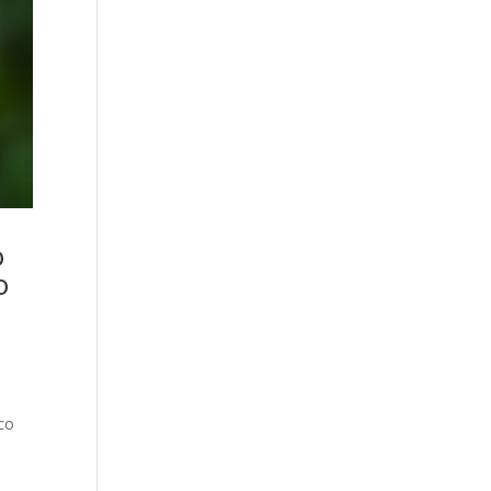
o
o
co