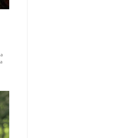
na
 a