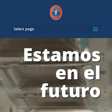
Select page
Reproductor
Estamos
de
vídeo
en el
futuro