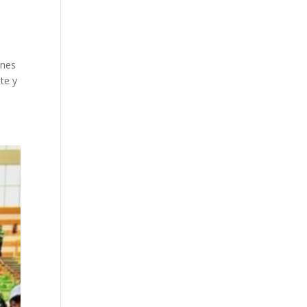
enes
nte y