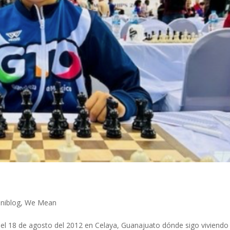
niblog
,
We Mean
el 18 de agosto del 2012 en Celaya, Guanajuato dónde sigo viviendo