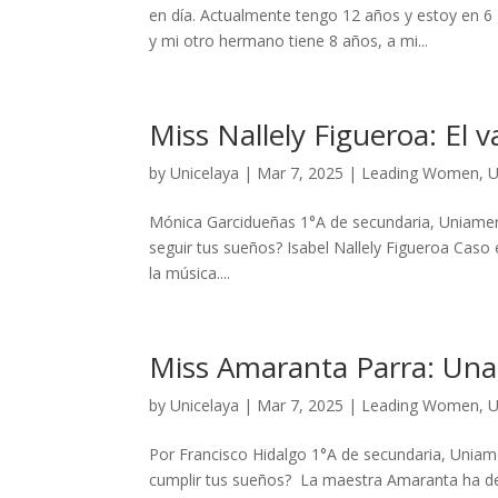
en día. Actualmente tengo 12 años y estoy en 6
y mi otro hermano tiene 8 años, a mi...
Miss Nallely Figueroa: El 
by
Unicelaya
|
Mar 7, 2025
|
Leading Women
,
U
Mónica Garcidueñas 1°A de secundaria, Uniameri
seguir tus sueños? Isabel Nallely Figueroa Caso 
la música....
Miss Amaranta Parra: Una 
by
Unicelaya
|
Mar 7, 2025
|
Leading Women
,
U
Por Francisco Hidalgo 1°A de secundaria, Uniame
cumplir tus sueños? La maestra Amaranta ha ded