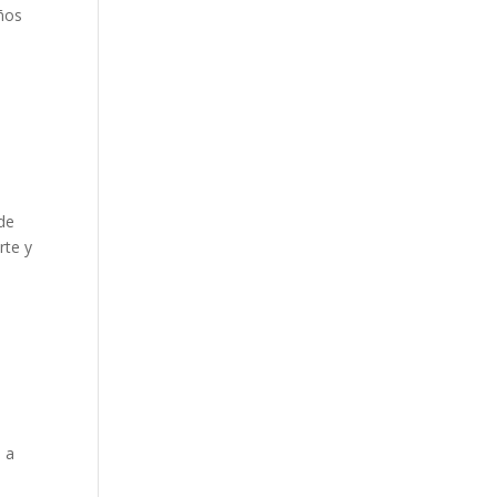
años
de
rte y
a a