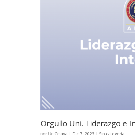
Orgullo Uni. Liderazgo e I
por
UniCelaya
|
Dic 7, 2023
|
Sin categoría