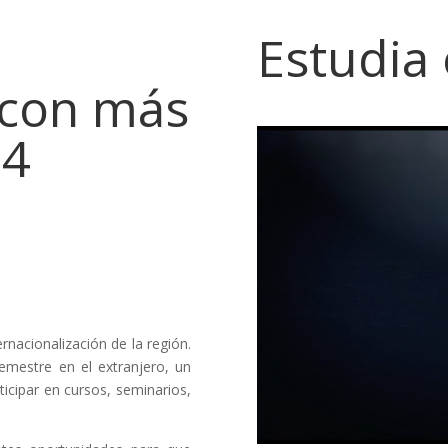
Estudia
 con más
 4
rnacionalización de la región.
semestre en el extranjero, un
ticipar en cursos, seminarios,