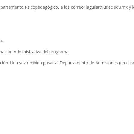
 Departamento Psicopedagógico, a los correo:
laguilar@udec.edu.mx
y
a.
nación Administrativa del programa.
ación. Una vez recibida pasar al Departamento de Admisiones (en caso