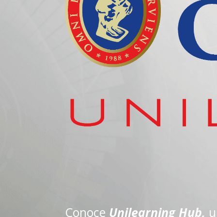
Conoce
Unilearning Hub,
u