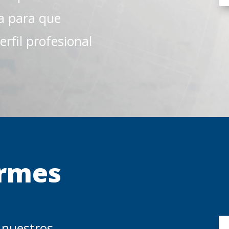
a para que
erfil profesional
ormes
 nuestros