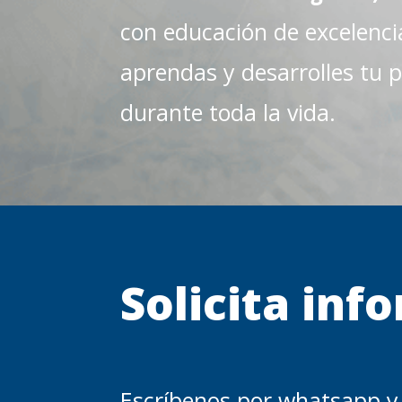
con educación de excelenci
aprendas y desarrolles tu p
durante toda la vida.
Solicita inf
Escríbenos por whatsapp y