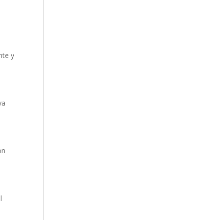
nte y
ya
on
l