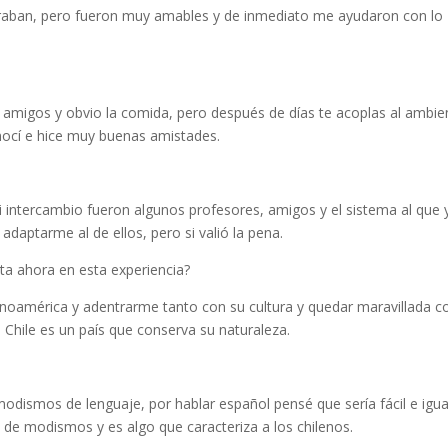
peraban, pero fueron muy amables y de inmediato me ayudaron con lo
 amigos y obvio la comida, pero después de días te acoplas al ambie
onocí e hice muy buenas amistades.
 intercambio fueron algunos profesores, amigos y el sistema al que 
daptarme al de ellos, pero si valió la pena.
a ahora en esta experiencia?
inoamérica y adentrarme tanto con su cultura y quedar maravillada c
s Chile es un país que conserva su naturaleza.
modismos de lenguaje, por hablar español pensé que sería fácil e igua
 de modismos y es algo que caracteriza a los chilenos.