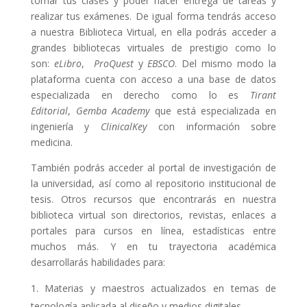
tomar tus clases y poder hacer entrega de tareas y
realizar tus exámenes. De igual forma tendrás acceso
a nuestra Biblioteca Virtual, en ella
podrás acceder a
grandes bibliotecas virtuales de prestigio como lo
son:
eLibro
,
ProQuest
y
EBSCO
. Del mismo modo la
plataforma cuenta con acceso a una base de datos
especializada en derecho como lo es
Tirant
Editorial
,
Gemba Academy
que está especializada en
ingeniería y
ClinicalKey
con información sobre
medicina.
También podrás acceder al portal de investigación de
la universidad, así como al repositorio institucional de
tesis. Otros recursos que encontrarás en nuestra
biblioteca virtual son directorios, revistas, enlaces a
portales para cursos en línea, estadísticas entre
muchos más. Y en tu trayectoria académica
desarrollarás habilidades para:
Materias y maestros actualizados en temas de
tecnología aplicada al diseño y medios digitales.