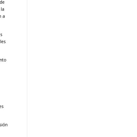
 de
 la
n a
os
les
anto
s
es
sión