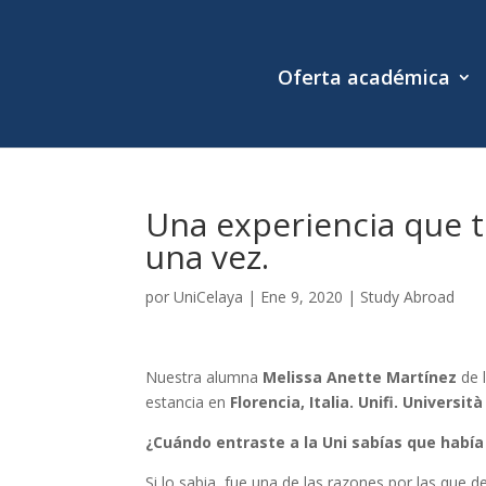
Oferta académica
Una experiencia que t
una vez.
por
UniCelaya
|
Ene 9, 2020
|
Study Abroad
Nuestra alumna
Melissa Anette Martínez
de 
estancia en
Florencia, Italia. Unifi. Universit
¿Cuándo entraste a la Uni sabías que habí
Si lo sabia, fue una de las razones por las que de