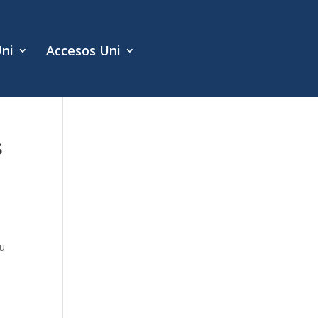
Uni
Accesos Uni
s
su