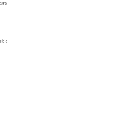
tura
sible
e