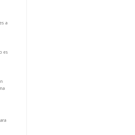
es a
no es
én
ona
para