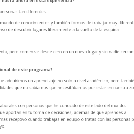
 hasta ahora en esta experiencia?
ersonas tan diferentes.
n mundo de conocimientos y también formas de trabajar muy diferent
 de descubrir lugares literalmente a la vuelta de la esquina.
cuenta, pero comenzar desde cero en un nuevo lugar y sin nadie cerca
ional de este programa?
ue adquirimos un aprendizaje no solo a nivel académico, pero tambi
bilidades que no sabíamos que necesitábamos por estar en nuestra z
s laborales con personas que he conocido de este lado del mundo,
s que aportan en tu toma de decisiones, además de que aprendes a
s mas receptivo cuando trabajas en equipo o tratas con las personas 
yo.