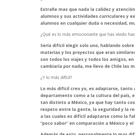
Extrañe mas que nada la calidez y atención
alumnos y sus actividades curriculares y e
alumnos en cualquier duda o necesidad, mu
¿Qué es lo más emocionante que has vivido hast
Sería difícil elegir solo uno, hablando sob
materias y los proyectos que eran similare
son todos los viajes y todos los amigos, en
cambiaría por nada, me llevo de Chile las m
¿Y lo más difícil?
Lo más difícil creo yo, es adaptarse, tanto
departamento como a la cultura del país, e
tan distinto a México, ya que hay tanto c
respeto entre la gente, la seguridad y la 
a las cuales es difícil adaptarse como la fa
“poco sabor” en comparación a México y el r
Además de esto, personalmente lo mas difí