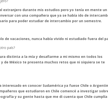
njero?
al extranjero durante mis estudios pero yo tenía en mente un
onversar con una compañera que ya se había ido de intercamb
sario para poder estudiar de intercambio por un semestre.
olo de vacaciones, nunca había vivido ni estudiado fuera del p
otro país?
ra distinta a la mía y desafiarme a mi mismo en todos los
a y de México te presenta muchos retos que ni siquiera se te
 interesado en conocer Sudamérica ya fuese Chile o Argentin
ompañeros que estudiaron en Chile comencé a investigar sobre
u geografía y su gente hasta que me di cuenta que Chile cumplía