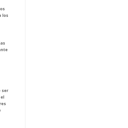
los
 los
las
ante
 ser
 el
res
e
n