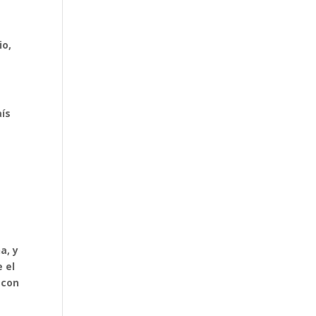
io,
aís
a, y
 el
 con