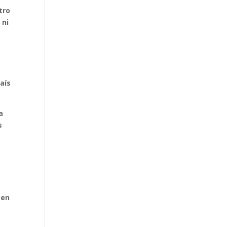
tro
 ni
aís
a
s
 en