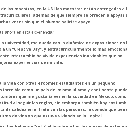
 de los maestros, en la UNI los maestros están entregados a 
xtracurriculares, además de que siempre se ofrecen a apoyar a
chas veces sin que el alumno solicite apoyo.
a ahora en esta experiencia?
re la universidad, me quedo con la dinámica de exposiciones en 
s a un “Creative Day”, y extracurricularmente lo mas emocion
 este intercambio he vivido experiencias inolvidables que no
ejores experiencias de mi vida.
 a la vida con otros 4 roomies estudiantes en un pequeño
s increíble como un país del mismo idioma y continente puede
ostumbres que me gustaría ver en la sociedad en México, como
rectitud al seguir las reglas, sin embargo también hay costumb
lta de calidez en el trato con las personas, la comida que tien
itmo de vida ya que estuve viviendo en la Capital.
cil fue haberme “roto” el hombro a los dos meses de estar e