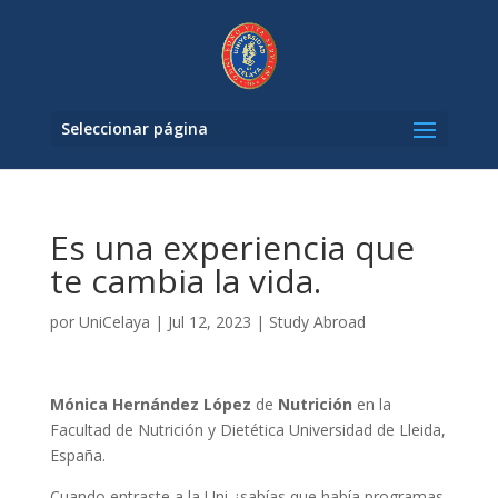
Seleccionar página
Es una experiencia que
te cambia la vida.
por
UniCelaya
|
Jul 12, 2023
|
Study Abroad
Mónica Hernández López
de
Nutrición
en la
Facultad de Nutrición y Dietética Universidad de Lleida,
España.
Cuando entraste a la Uni ¿sabías que había programas