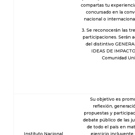
compartas tu experienci
concursado en la conv
nacional o internaciona
3. Se reconocerán las tr
participaciones.
Serán a
del distintivo GENE
IDEAS DE IMPACTO 
Comunidad Uni
Su objetivo es promo
reflexión, generaci
propuestas y participac
debate público de las j
de todo el país en mat
Instituto Nacional
ejercicio incluyente 